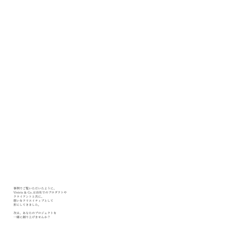
事例でご覧いただいたように、
Viviris & Co.は自社でのプロダクトや
クライアントと共に、
想いをクリエイティブとして
形にしてきました。
次は、あなたのプロジェクトを
一緒に創り上げませんか？