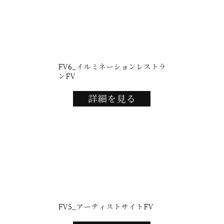
FV6_イルミネーションレストラ
ンFV
詳細を見る
FV5_アーティストサイトFV