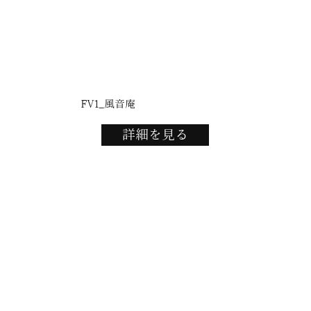
FV1_風音庵
詳細を見る