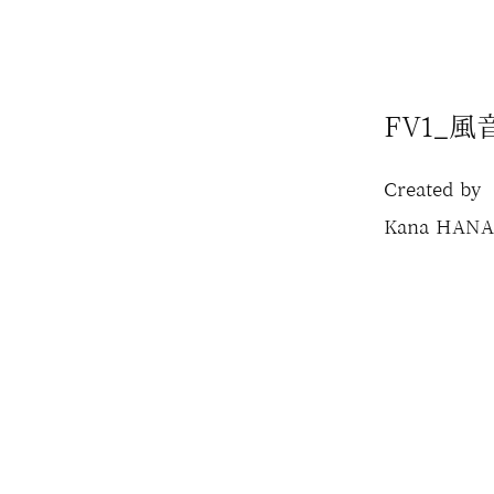
FV1_風
Created by
Kana HAN