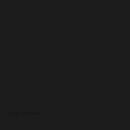
Usage Example