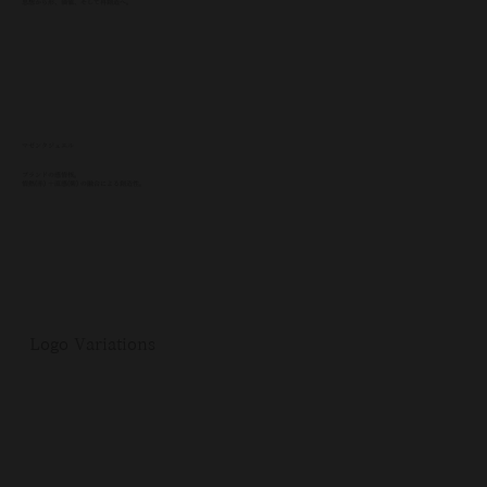
思想から形、価値、そして再創造へ。
マゼンタジュエル
ブランドの感情核。
情熱(赤) ＋直感(紫) の融合による創造性。
Logo Variations