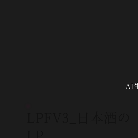
AI
LPFV3_日本酒の
LP