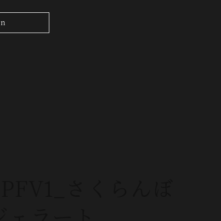
on
LPFV1_さくらんぼ
ジェラート