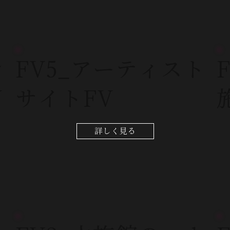
シ
FV5_アーティスト
V
サイトFV
詳しく見る