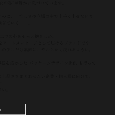
女の私”が静かに息づいています。
いのに、 忙しさや立場の中で上手く出せないま
過ぎていく——。
そんな二つの心をそっと抱きしめ、
 をアートメッセージとして届けるブランドです。
んの少しだけ素直に、やわらかく戻れるように。
 の世界観を活かした パッケージデザイン提供 も行って
の上品さをまとわせたい企業・個人様に向けて、
す。
い。​
n