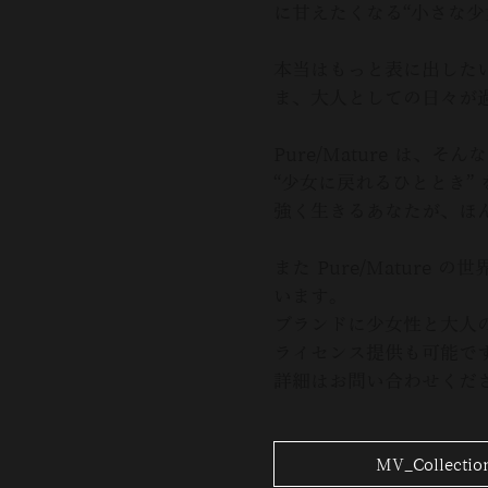
に甘えたくなる“小さな少
本当はもっと表に出した
ま、大人としての日々が
Pure/Mature は、
“少女に戻れるひととき”
強く生きるあなたが、ほ
また Pure/Mature
います。
ブランドに少女性と大人
ライセンス提供も可能で
詳細はお問い合わせくださ
MV_Collectio