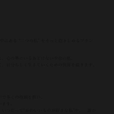
女性の中にある “二つの私” をそっと抱きしめるブラン
と、心の奥にいるあどけない少女の私。
て、自分らしく生きていくための世界を描きます。
中で多くの役割を担い、
います。
いつだって“かわいいものが好きな私”や、 誰か