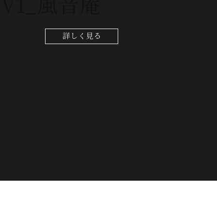
FV1_風音庵
詳しく見る