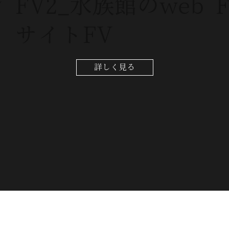
ン
FV2_水族館のweb
サイトFV
詳しく見る