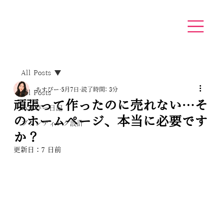
All Posts
あすぴー
5月7日
読了時間: 3分
All Posts
頑張って作ったのに売れない…そ
あすぴー日記
のホームページ、本当に必要です
ブランディング設計
か？
更新日：
7 日前