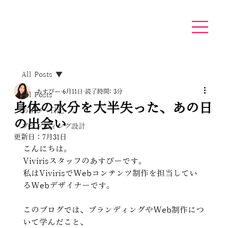
All Posts
あすぴー
6月11日
読了時間: 3分
All Posts
身体の水分を大半失った、あの日
あすぴー日記
の出会い
ブランディング設計
更新日：
7月31日
こんにちは。
Vivirisスタッフのあすぴーです。
私はVivirisでWebコンテンツ制作を担当してい
るWebデザイナーです。
このブログでは、ブランディングやWeb制作につ
いて学んだこと、