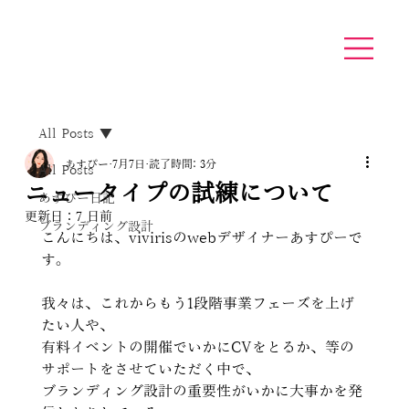
All Posts
あすぴー
7月7日
読了時間: 3分
All Posts
ニュータイプの試練について
あすぴー日記
更新日：
7 日前
ブランディング設計
こんにちは、vivirisのwebデザイナーあすぴーで
す。
我々は、これからもう1段階事業フェーズを上げ
たい人や、
有料イベントの開催でいかにCVをとるか、等の
サポートをさせていただく中で、
ブランディング設計の重要性がいかに大事かを発