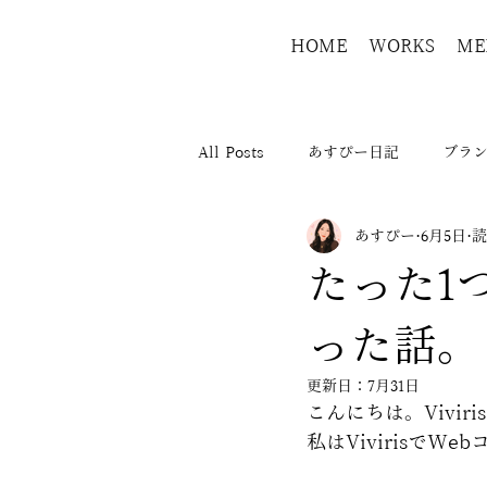
HOME
WORKS
ME
All Posts
あすぴー日記
ブラ
あすぴー
6月5日
読
たった1
った話。
更新日：
7月31日
こんにちは。Vivi
私はVivirisで