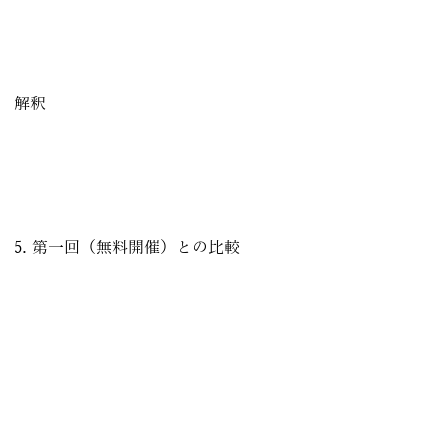
平均セッション時間 優位度：82%
コンバージョン率 優位度：85%
総売上 優位度：7%
解釈
集客・閲覧・行動転換は業界上位水準
一方で売上優位度が相対的に低いのは、価格帯が低く
抑えられているため
今後の単価設計・階層化により伸ばせる余地が大きい。
5. 第一回（無料開催）との比較
訪問者数：620人（前回）→ 1,757人（今回）と大幅増
CV率：3.8%（前回）→ 5%（今回）へ向上
評価
無料 → 有料移行後もCV率が上昇
価格設定が「信頼のフィルター」として機能
共感度の高い参加者に絞られ、事業として健全な進化
を遂げている