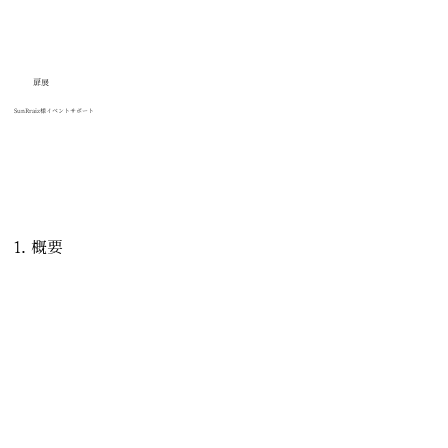
扉展
SunRraiz様イベントサポート
扉展（有料開催）
マーケティング・Webサイト効果測定レポート
1. 概要
本レポートは、AIアートイベント「扉展」における有料開
催（第二回相当）の実績をもとに、マーケティング施策・
Webサイト設計・コミュニティ運営・事業戦略の観点から
成果を定量・定性の両面で分析したものである。
SunRrizは2025年8月結成、9月より活動開始という立ち上
げ初期フェーズでありながら、本イベントにおいては有料
イベントとして明確な売上創出と高いエンゲージメントを
同時に実現した。