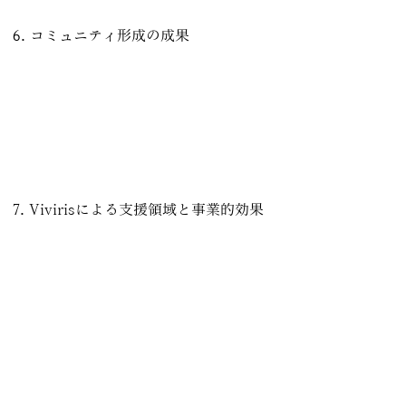
6. コミュニティ形成の成果
LINEオープンチャット参加者数：41名 → 81名（約2
倍）
売上創出と同時にコミュニティが拡大しており、単発イベ
ントに終わらない継続型IP・事業基盤の形成が進んでい
る。
7. Vivirisによる支援領域と事業的効果
支援内容
Webサイト制作・導線設計
マーケティング戦略立案
事業戦略・価格設計アドバイス
ワールド制作支援
コミュニティ形成支援
マネジメント・意思決定支援
特に効果が高かった点