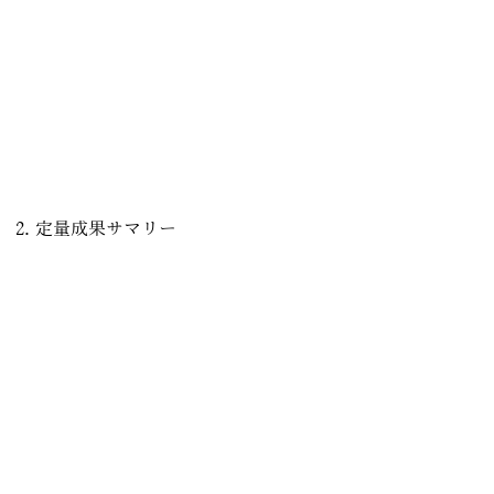
本レポートでは、
売上・流入データ
Webサイトのコンバージョン性能
流入経路別の価値
無料開催（第一回）との比較
今後の成長可能性
について整理・評価を行う。
2. 定量成果サマリー
コンバージョン率（CVR）：5%
イベント・展示系Webサイトの一般的なCVR（1〜2%）と
比較し、約2.5〜5倍の高水準
Webトラフィック（過去30日）
ユニーク訪問者数：1,757人
セッション数：2,953
平均セッション時間：6分6秒
直帰率：68%