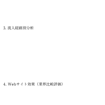
評価
イベントLPとして「しっかり読ませ、行動させる」設計が
機能していることを示す数値
3. 流入経路別分析
売上の約60%が「直接検索」
ブランド・イベント理解が進んだ指名流入
X流入
母数は少ないが、平均注文額が最も高い
インフルエンサー経由の信頼・共感型流入が高い購買意欲
を持つ
本開催では、インフルエンサー起点の流入が全体の売上質
を押し上げたことが明確に確認できる。
4. Webサイト効果（業界比較評価）
美術・展示系サイトとの比較において、以下の項目で極め
て高い優位性を記録している。
ユニーク訪問数 優位度：93%