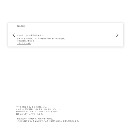
2026.04.09
ぽんかな、ゲーム配信はじめます。
仕事とは違う一面も。リアルな時間を一緒に楽しめる新企画。
【初回04.10／21:00~】
→リンクはこちら
すべての始まりは、ひとつの想いから。
その想いを深く理解し、共に考え、共に創り上げていく。
Viviris&Co.は、クライアントのビジョンに寄り添い、
最も伝わる形へとデザインします。
感性を生かした表現力と、成果へ導く戦略性。
その2つを融合させ、あなたのプロジェクトに深みと新しい価値を吹き込みます。